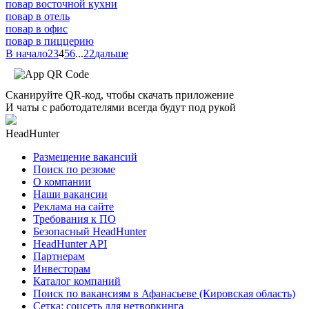
повар восточной кухни
повар в отель
повар в офис
повар в пиццерию
В начало
2
3
4
5
6
...
22
дальше
Сканируйте QR-код, чтобы скачать приложение
И чаты с работодателями всегда будут под рукой
HeadHunter
Размещение вакансий
Поиск по резюме
О компании
Наши вакансии
Реклама на сайте
Требования к ПО
Безопасный HeadHunter
HeadHunter API
Партнерам
Инвесторам
Каталог компаний
Поиск по вакансиям в Афанасьеве (Кировская область)
Сетка: соцсеть для нетворкинга