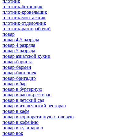
плотник
плотник-бетонщик
плотник-кровельщик
плотник-монтажник
плотник-отделочник
плотник-разнорабочий
повар
повар 4-5 разряда
повар 4 разряда
повар 5 разряда
повар азиатской кухни
повар-бариста
повар-бармен
повар-блинопек
повар-бригадир
повар в бар
повар в бургерную
повар в вагон-ресторан
повар в детский сад
повар в итальянский ресторан
повар в кафе
повар в корпоративную столовую
повар в кофейню
повар в кулинарию
повар вок