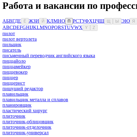
Работа и вакансии по професс
А
Б
В
Г
Д
Е
Ж
З
И
К
Л
М
Н
О
Р
С
Т
У
Ф
Х
Ц
Ч
Ш
Э
Ю
Ё
Й
П
Щ
Ы
Я
A
B
C
D
E
F
G
H
I
J
K
L
M
N
O
P
Q
R
S
T
U
V
W
X
Y
Z
пилот
пилот вертолета
пильщик
писатель
письменный переводчик английского языка
пиццайоло
пиццамейкер
пиццевокер
пиццер
пиццерист
пишущий редактор
плавильщик
плавильщик металла и сплавов
планировщик
пластический хирург
плиточник
плиточник-облицовщик
плиточник-отделочник
плиточник-универсал