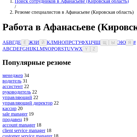
Поиск сотрудников в Афанасьеве (Кировская область)
/
Резюме специалистов в Афанасьеве (Кировская область)
Работа в Афанасьеве (Кировск
А
Б
В
Г
Д
Е
Ж
З
И
К
Л
М
Н
О
П
Р
С
Т
У
Ф
Х
Ц
Ч
Ш
Э
Ю
#
Ё
Й
Щ
Ы
Я
A
B
C
D
E
F
G
H
I
J
K
L
M
N
O
P
Q
R
S
T
U
V
W
X
Y
Z
Популярные резюме
менеджер
34
водитель
31
ассистент
22
руководитель
22
управляющий
22
управляющий директор
22
кассир
20
sale manager
19
продавец
19
account manager
18
client service manager
18
customer service manager
18