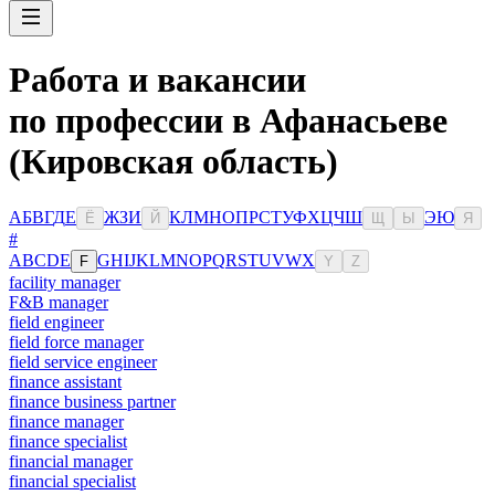
Работа и вакансии
по профессии в Афанасьеве
(Кировская область)
А
Б
В
Г
Д
Е
Ж
З
И
К
Л
М
Н
О
П
Р
С
Т
У
Ф
Х
Ц
Ч
Ш
Э
Ю
Ё
Й
Щ
Ы
Я
#
A
B
C
D
E
G
H
I
J
K
L
M
N
O
P
Q
R
S
T
U
V
W
X
F
Y
Z
facility manager
F&B manager
field engineer
field force manager
field service engineer
finance assistant
finance business partner
finance manager
finance specialist
financial manager
financial specialist