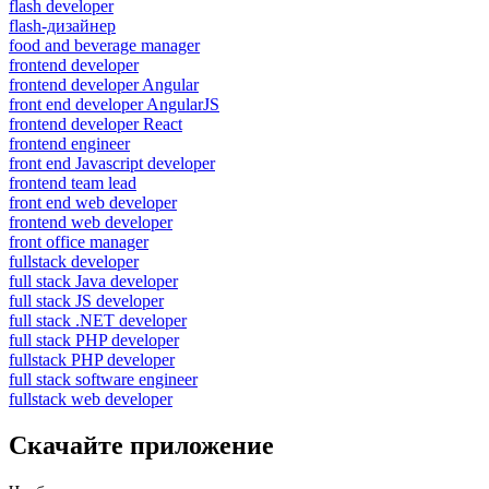
flash developer
flash-дизайнер
food and beverage manager
frontend developer
frontend developer Angular
front end developer AngularJS
frontend developer React
frontend engineer
front end Javascript developer
frontend team lead
front end web developer
frontend web developer
front office manager
fullstack developer
full stack Java developer
full stack JS developer
full stack .NET developer
full stack PHP developer
fullstack PHP developer
full stack software engineer
fullstack web developer
Скачайте приложение