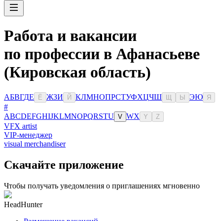
Работа и вакансии
по профессии в Афанасьеве
(Кировская область)
А
Б
В
Г
Д
Е
Ж
З
И
К
Л
М
Н
О
П
Р
С
Т
У
Ф
Х
Ц
Ч
Ш
Э
Ю
Ё
Й
Щ
Ы
Я
#
A
B
C
D
E
F
G
H
I
J
K
L
M
N
O
P
Q
R
S
T
U
W
X
V
Y
Z
VFX artist
VIP-менеджер
visual merchandiser
Скачайте приложение
Чтобы получать уведомления о приглашениях мгновенно
HeadHunter