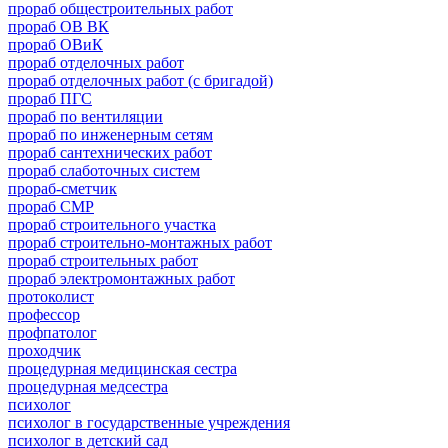
прораб общестроительных работ
прораб ОВ ВК
прораб ОВиК
прораб отделочных работ
прораб отделочных работ (с бригадой)
прораб ПГС
прораб по вентиляции
прораб по инженерным сетям
прораб сантехнических работ
прораб слаботочных систем
прораб-сметчик
прораб СМР
прораб строительного участка
прораб строительно-монтажных работ
прораб строительных работ
прораб электромонтажных работ
протоколист
профессор
профпатолог
проходчик
процедурная медицинская сестра
процедурная медсестра
психолог
психолог в государственные учреждения
психолог в детский сад