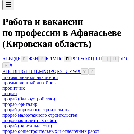
Работа и вакансии
по профессии в Афанасьеве
(Кировская область)
А
Б
В
Г
Д
Е
Ж
З
И
К
Л
М
Н
О
Р
С
Т
У
Ф
Х
Ц
Ч
Ш
Э
Ю
Ё
Й
П
Щ
Ы
#
Я
A
B
C
D
E
F
G
H
I
J
K
L
M
N
O
P
Q
R
S
T
U
V
W
X
Y
Z
промышленный альпинист
промышленный дизайнер
пропитчик
прораб
прораб (благоустройство)
прораб-бригадир
прораб дорожного строительства
прораб малоэтажного строительства
прораб монолитных работ
прораб (наружные сети)
прораб общестроительных и отделочных работ