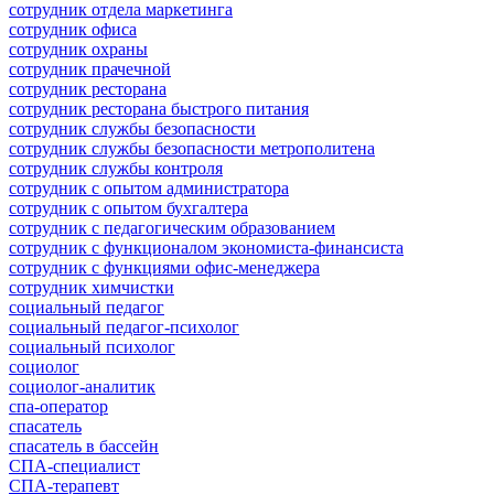
сотрудник отдела маркетинга
сотрудник офиса
сотрудник охраны
сотрудник прачечной
сотрудник ресторана
сотрудник ресторана быстрого питания
сотрудник службы безопасности
сотрудник службы безопасности метрополитена
сотрудник службы контроля
сотрудник с опытом администратора
сотрудник с опытом бухгалтера
сотрудник с педагогическим образованием
сотрудник с функционалом экономиста-финансиста
сотрудник с функциями офис-менеджера
сотрудник химчистки
социальный педагог
социальный педагог-психолог
социальный психолог
социолог
социолог-аналитик
спа-оператор
спасатель
спасатель в бассейн
СПА-специалист
СПА-терапевт