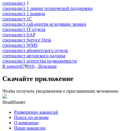
специалист
1
специалист 1 линии технической поддержки
специалист 1 разряда
специалист 1С
специалист call-центра исходящие звонки
специалист IT-отдела
специалист SAP
специалист Service Desk
специалист WMS
специалист абонентского отдела
специалист авторского надзора
специалист агентства недвижимости
В начало
6
7
8
9
10
...
36
дальше
Скачайте приложение
Чтобы получать уведомления о приглашениях мгновенно
HeadHunter
Размещение вакансий
Поиск по резюме
О компании
Наши вакансии