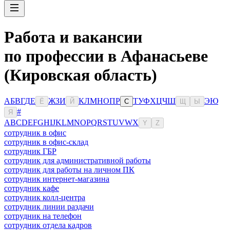
Работа и вакансии
по профессии в Афанасьеве
(Кировская область)
А
Б
В
Г
Д
Е
Ж
З
И
К
Л
М
Н
О
П
Р
Т
У
Ф
Х
Ц
Ч
Ш
Э
Ю
Ё
Й
С
Щ
Ы
#
Я
A
B
C
D
E
F
G
H
I
J
K
L
M
N
O
P
Q
R
S
T
U
V
W
X
Y
Z
сотрудник в офис
сотрудник в офис-склад
сотрудник ГБР
сотрудник для административной работы
сотрудник для работы на личном ПК
сотрудник интернет-магазина
сотрудник кафе
сотрудник колл-центра
сотрудник линии раздачи
сотрудник на телефон
сотрудник отдела кадров