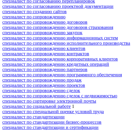
специалист по согласованию перепланировок
специалист по согласованию проектной документации
специалист по созданию сайтов
специалист по сопровождению
специалист по сопровождению договоров
специалист по сопровождению договоров страхования
специалист по сопровождению закупок
специалист по сопровождению информационных систем
специалист по сопровождению исполнительного производства
специалист по сопровождению клиентов
специалист по сопровождению контрактов
специалист по сопровождению корпоративных клиентов
специалист по сопровождению кредитных операций
специалист по сопровождению партнеров
специалист по сопровождению программного обеспечения
специалист по сопровождению продаж
специалист по сопровождению проектов
специалист по сопровождению сделок
специалист по сопровождению сделок с недвижимостью
специалист по сортировке электронной почты
специалист по социальной работе
1
специалист по специальной оценке условий труда
специалист по стандартизации
специалист по стандартизации бизнес-процессов
специалист по стандартизации и сертификации