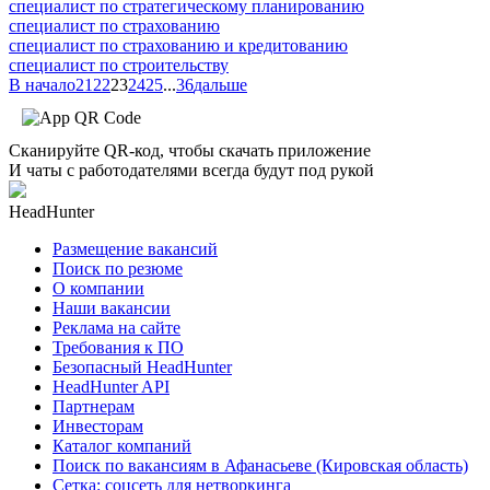
специалист по стратегическому планированию
специалист по страхованию
специалист по страхованию и кредитованию
специалист по строительству
В начало
21
22
23
24
25
...
36
дальше
Сканируйте QR-код, чтобы скачать приложение
И чаты с работодателями всегда будут под рукой
HeadHunter
Размещение вакансий
Поиск по резюме
О компании
Наши вакансии
Реклама на сайте
Требования к ПО
Безопасный HeadHunter
HeadHunter API
Партнерам
Инвесторам
Каталог компаний
Поиск по вакансиям в Афанасьеве (Кировская область)
Сетка: соцсеть для нетворкинга