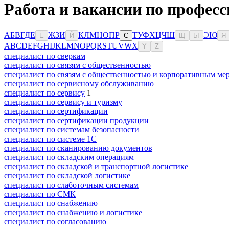
Работа и вакансии по професс
А
Б
В
Г
Д
Е
Ж
З
И
К
Л
М
Н
О
П
Р
Т
У
Ф
Х
Ц
Ч
Ш
Э
Ю
Ё
Й
С
Щ
Ы
Я
A
B
C
D
E
F
G
H
I
J
K
L
M
N
O
P
Q
R
S
T
U
V
W
X
Y
Z
специалист по сверкам
специалист по связям с общественностью
специалист по связям с общественностью и корпоративным ме
специалист по сервисному обслуживанию
специалист по сервису
1
специалист по сервису и туризму
специалист по сертификации
специалист по сертификации продукции
специалист по системам безопасности
специалист по системе 1С
специалист по сканированию документов
специалист по складским операциям
специалист по складской и транспортной логистике
специалист по складской логистике
специалист по слаботочным системам
специалист по СМК
специалист по снабжению
специалист по снабжению и логистике
специалист по согласованию