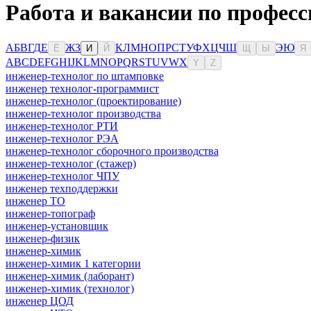
Работа и вакансии по професс
А
Б
В
Г
Д
Е
Ж
З
К
Л
М
Н
О
П
Р
С
Т
У
Ф
Х
Ц
Ч
Ш
Э
Ю
Ё
И
Й
Щ
Ы
Я
A
B
C
D
E
F
G
H
I
J
K
L
M
N
O
P
Q
R
S
T
U
V
W
X
Y
Z
инженер-технолог по штамповке
инженер технолог-программист
инженер-технолог (проектирование)
инженер-технолог производства
инженер-технолог РТИ
инженер-технолог РЭА
инженер-технолог сборочного производства
инженер-технолог (стажер)
инженер-технолог ЧПУ
инженер техподдержки
инженер ТО
инженер-топограф
инженер-установщик
инженер-физик
инженер-химик
инженер-химик 1 категории
инженер-химик (лаборант)
инженер-химик (технолог)
инженер ЦОД