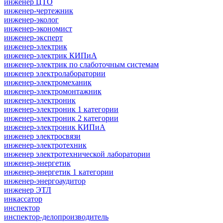
инженер ЦТО
инженер-чертежник
инженер-эколог
инженер-экономист
инженер-эксперт
инженер-электрик
инженер-электрик КИПиА
инженер-электрик по слаботочным системам
инженер электролаборатории
инженер-электромеханик
инженер-электромонтажник
инженер-электроник
инженер-электроник 1 категории
инженер-электроник 2 категории
инженер-электроник КИПиА
инженер электросвязи
инженер-электротехник
инженер электротехнической лаборатории
инженер-энергетик
инженер-энергетик 1 категории
инженер-энергоаудитор
инженер ЭТЛ
инкассатор
инспектор
инспектор-делопроизводитель