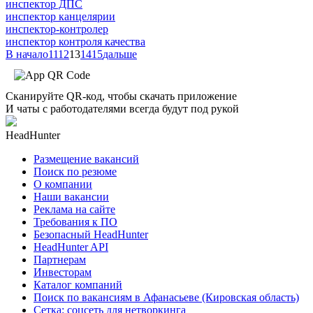
инспектор ДПС
инспектор канцелярии
инспектор-контролер
инспектор контроля качества
В начало
11
12
13
14
15
дальше
Сканируйте QR-код, чтобы скачать приложение
И чаты с работодателями всегда будут под рукой
HeadHunter
Размещение вакансий
Поиск по резюме
О компании
Наши вакансии
Реклама на сайте
Требования к ПО
Безопасный HeadHunter
HeadHunter API
Партнерам
Инвесторам
Каталог компаний
Поиск по вакансиям в Афанасьеве (Кировская область)
Сетка: соцсеть для нетворкинга