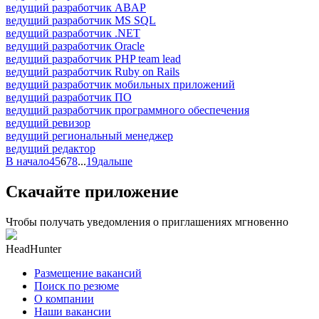
ведущий разработчик ABAP
ведущий разработчик MS SQL
ведущий разработчик .NET
ведущий разработчик Oracle
ведущий разработчик PHP team lead
ведущий разработчик Ruby on Rails
ведущий разработчик мобильных приложений
ведущий разработчик ПО
ведущий разработчик программного обеспечения
ведущий ревизор
ведущий региональный менеджер
ведущий редактор
В начало
4
5
6
7
8
...
19
дальше
Скачайте приложение
Чтобы получать уведомления о приглашениях мгновенно
HeadHunter
Размещение вакансий
Поиск по резюме
О компании
Наши вакансии