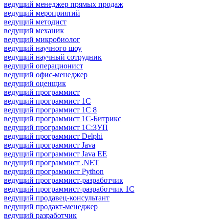
ведущий менеджер прямых продаж
ведущий мероприятий
ведущий методист
ведущий механик
ведущий микробиолог
ведущий научного шоу
ведущий научный сотрудник
ведущий операционист
ведущий офис-менеджер
ведущий оценщик
ведущий программист
ведущий программист 1C
ведущий программист 1С 8
ведущий программист 1С-Битрикс
ведущий программист 1С:ЗУП
ведущий программист Delphi
ведущий программист Java
ведущий программист Java EE
ведущий программист .NET
ведущий программист Python
ведущий программист-разработчик
ведущий программист-разработчик 1С
ведущий продавец-консультант
ведущий продакт-менеджер
ведущий разработчик