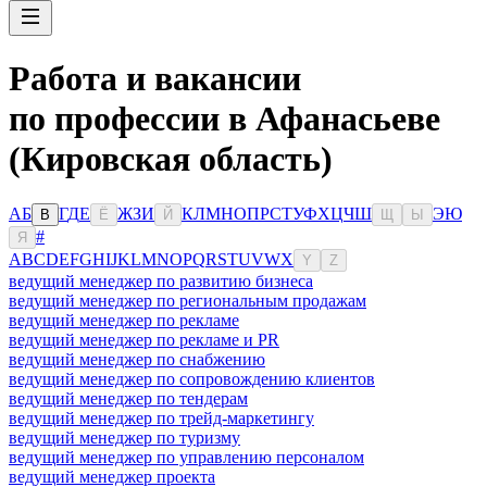
Работа и вакансии
по профессии в Афанасьеве
(Кировская область)
А
Б
Г
Д
Е
Ж
З
И
К
Л
М
Н
О
П
Р
С
Т
У
Ф
Х
Ц
Ч
Ш
Э
Ю
В
Ё
Й
Щ
Ы
#
Я
A
B
C
D
E
F
G
H
I
J
K
L
M
N
O
P
Q
R
S
T
U
V
W
X
Y
Z
ведущий менеджер по развитию бизнеса
ведущий менеджер по региональным продажам
ведущий менеджер по рекламе
ведущий менеджер по рекламе и PR
ведущий менеджер по снабжению
ведущий менеджер по сопровождению клиентов
ведущий менеджер по тендерам
ведущий менеджер по трейд-маркетингу
ведущий менеджер по туризму
ведущий менеджер по управлению персоналом
ведущий менеджер проекта