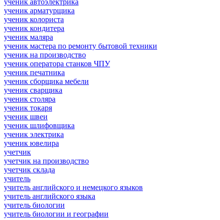
ученик автоэлектрика
ученик арматурщика
ученик колориста
ученик кондитера
ученик маляра
ученик мастера по ремонту бытовой техники
ученик на производство
ученик оператора станков ЧПУ
ученик печатника
ученик сборщика мебели
ученик сварщика
ученик столяра
ученик токаря
ученик швеи
ученик шлифовщика
ученик электрика
ученик ювелира
учетчик
учетчик на производство
учетчик склада
учитель
учитель английского и немецкого языков
учитель английского языка
учитель биологии
учитель биологии и географии