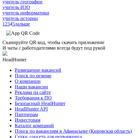
учитель географии
учитель ИЗО
учитель информатики
учитель истории
1
2
3
4
5
дальше
Сканируйте QR-код, чтобы скачать приложение
И чаты с работодателями всегда будут под рукой
HeadHunter
Размещение вакансий
Поиск по резюме
О компании
Наши вакансии
Реклама на сайте
Требования к ПО
Безопасный HeadHunter
HeadHunter API
Партнерам
Инвесторам
Каталог компаний
Поиск по вакансиям в Афанасьеве (Кировская область)
Сетка: соцсеть для нетворкинга