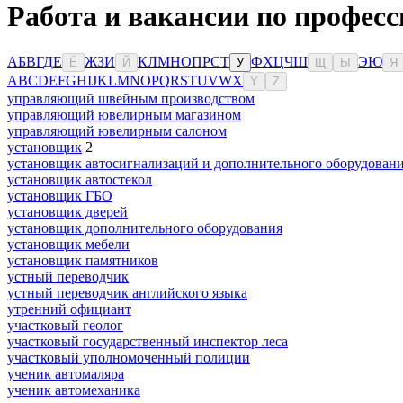
Работа и вакансии по професс
А
Б
В
Г
Д
Е
Ж
З
И
К
Л
М
Н
О
П
Р
С
Т
Ф
Х
Ц
Ч
Ш
Э
Ю
Ё
Й
У
Щ
Ы
Я
A
B
C
D
E
F
G
H
I
J
K
L
M
N
O
P
Q
R
S
T
U
V
W
X
Y
Z
управляющий швейным производством
управляющий ювелирным магазином
управляющий ювелирным салоном
установщик
2
установщик автосигнализаций и дополнительного оборудован
установщик автостекол
установщик ГБО
установщик дверей
установщик дополнительного оборудования
установщик мебели
установщик памятников
устный переводчик
устный переводчик английского языка
утренний официант
участковый геолог
участковый государственный инспектор леса
участковый уполномоченный полиции
ученик автомаляра
ученик автомеханика