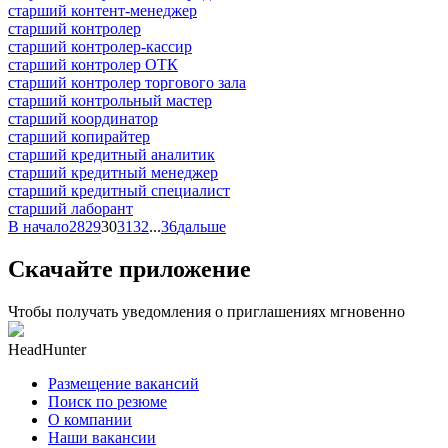
старший контент-менеджер
старший контролер
старший контролер-кассир
старший контролер ОТК
старший контролер торгового зала
старший контрольный мастер
старший координатор
старший копирайтер
старший кредитный аналитик
старший кредитный менеджер
старший кредитный специалист
старший лаборант
В начало
28
29
30
31
32
...
36
дальше
Скачайте приложение
Чтобы получать уведомления о приглашениях мгновенно
HeadHunter
Размещение вакансий
Поиск по резюме
О компании
Наши вакансии