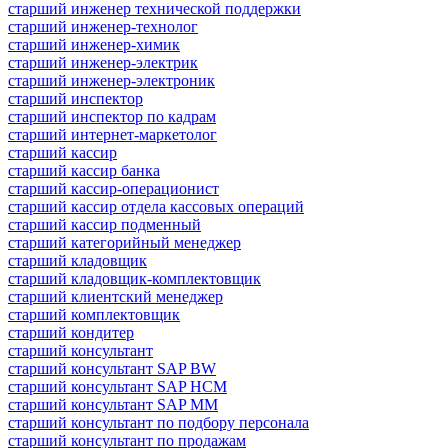
старший инженер технической поддержки
старший инженер-технолог
старший инженер-химик
старший инженер-электрик
старший инженер-электроник
старший инспектор
старший инспектор по кадрам
старший интернет-маркетолог
старший кассир
старший кассир банка
старший кассир-операционист
старший кассир отдела кассовых операций
старший кассир подменный
старший категорийный менеджер
старший кладовщик
старший кладовщик-комплектовщик
старший клиентский менеджер
старший комплектовщик
старший кондитер
старший консультант
старший консультант SAP BW
старший консультант SAP HCM
старший консультант SAP MM
старший консультант по подбору персонала
старший консультант по продажам