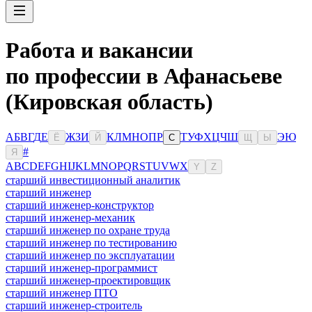
Работа и вакансии
по профессии в Афанасьеве
(Кировская область)
А
Б
В
Г
Д
Е
Ж
З
И
К
Л
М
Н
О
П
Р
Т
У
Ф
Х
Ц
Ч
Ш
Э
Ю
Ё
Й
С
Щ
Ы
#
Я
A
B
C
D
E
F
G
H
I
J
K
L
M
N
O
P
Q
R
S
T
U
V
W
X
Y
Z
старший инвестиционный аналитик
старший инженер
старший инженер-конструктор
старший инженер-механик
старший инженер по охране труда
старший инженер по тестированию
старший инженер по эксплуатации
старший инженер-программист
старший инженер-проектировщик
старший инженер ПТО
старший инженер-строитель