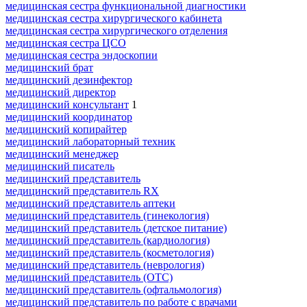
медицинская сестра функциональной диагностики
медицинская сестра хирургического кабинета
медицинская сестра хирургического отделения
медицинская сестра ЦСО
медицинская сестра эндоскопии
медицинский брат
медицинский дезинфектор
медицинский директор
медицинский консультант
1
медицинский координатор
медицинский копирайтер
медицинский лабораторный техник
медицинский менеджер
медицинский писатель
медицинский представитель
медицинский представитель RX
медицинский представитель аптеки
медицинский представитель (гинекология)
медицинский представитель (детское питание)
медицинский представитель (кардиология)
медицинский представитель (косметология)
медицинский представитель (неврология)
медицинский представитель (ОТС)
медицинский представитель (офтальмология)
медицинский представитель по работе с врачами