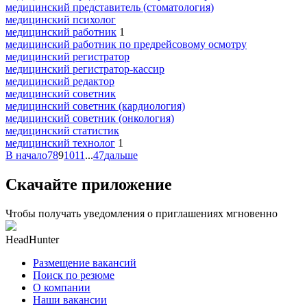
медицинский представитель (стоматология)
медицинский психолог
медицинский работник
1
медицинский работник по предрейсовому осмотру
медицинский регистратор
медицинский регистратор-кассир
медицинский редактор
медицинский советник
медицинский советник (кардиология)
медицинский советник (онкология)
медицинский статистик
медицинский технолог
1
В начало
7
8
9
10
11
...
47
дальше
Скачайте приложение
Чтобы получать уведомления о приглашениях мгновенно
HeadHunter
Размещение вакансий
Поиск по резюме
О компании
Наши вакансии