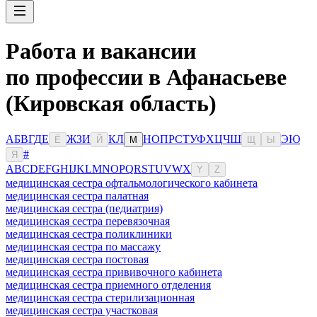
Работа и вакансии
по профессии в Афанасьеве
(Кировская область)
А
Б
В
Г
Д
Е
Ж
З
И
К
Л
Н
О
П
Р
С
Т
У
Ф
Х
Ц
Ч
Ш
Э
Ю
Ё
Й
М
Щ
Ы
#
Я
A
B
C
D
E
F
G
H
I
J
K
L
M
N
O
P
Q
R
S
T
U
V
W
X
Y
Z
медицинская сестра офтальмологического кабинета
медицинская сестра палатная
медицинская сестра (педиатрия)
медицинская сестра перевязочная
медицинская сестра поликлиники
медицинская сестра по массажу
медицинская сестра постовая
медицинская сестра прививочного кабинета
медицинская сестра приемного отделения
медицинская сестра стерилизационная
медицинская сестра участковая