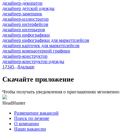
дизайнер-декоратор
дизайнер детской одежды
дизайнер-замерщик
дизайнер-иллюстратор
дизайнер интерфейсов
дизайнер интерьеров
дизайнер инфографики
дизайнер инфографики для маркетплейсов
дизайнер карточек для маркетплейсов
дизайнер компьютерной графики
дизайнер-конструктор
дизайнер-конструктор одежды
1
2
3
4
5
...
8
дальше
Скачайте приложение
Чтобы получать уведомления о приглашениях мгновенно
HeadHunter
Размещение вакансий
Поиск по резюме
О компании
Наши вакансии