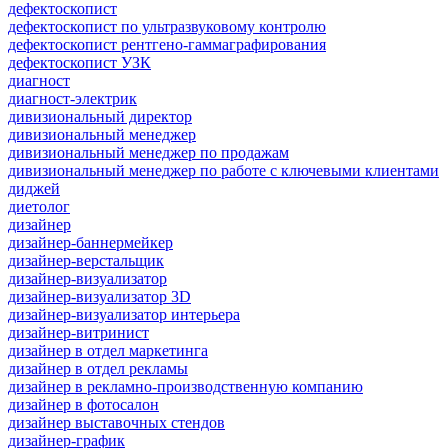
дефектоскопист
дефектоскопист по ультразвуковому контролю
дефектоскопист рентгено-гаммаграфирования
дефектоскопист УЗК
диагност
диагност-электрик
дивизиональный директор
дивизиональный менеджер
дивизиональный менеджер по продажам
дивизиональный менеджер по работе с ключевыми клиентами
диджей
диетолог
дизайнер
дизайнер-баннермейкер
дизайнер-верстальщик
дизайнер-визуализатор
дизайнер-визуализатор 3D
дизайнер-визуализатор интерьера
дизайнер-витринист
дизайнер в отдел маркетинга
дизайнер в отдел рекламы
дизайнер в рекламно-производственную компанию
дизайнер в фотосалон
дизайнер выставочных стендов
дизайнер-график