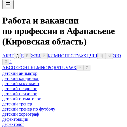
Работа и вакансии
по профессии в Афанасьеве
(Кировская область)
А
Б
В
Г
Е
Ж
З
И
К
Л
М
Н
О
П
Р
С
Т
У
Ф
Х
Ц
Ч
Ш
Э
Ю
Д
Ё
Й
Щ
Ы
#
Я
A
B
C
D
E
F
G
H
I
J
K
L
M
N
O
P
Q
R
S
T
U
V
W
X
Y
Z
детский аниматор
детский кардиолог
детский массажист
детский невролог
детский психолог
детский стоматолог
детский тренер
детский тренер по футболу
детский хореограф
дефектовщик
дефектолог