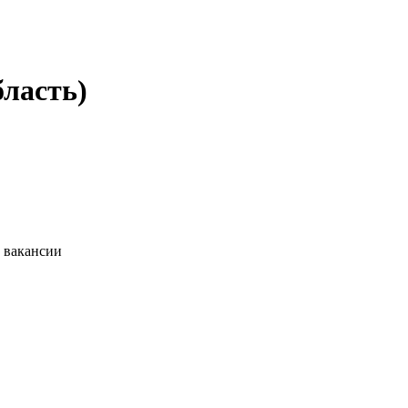
бласть)
и вакансии