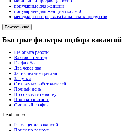
мобильный продавец-кассир
популярные для женщин
популярные для женщин после 50
менеджер по продажам банковских продуктов
Показать ещё
Быстрые фильтры подбора вакансий
Без опыта работы
Вахтовый метод
График 5/2
Два через два
За последние три дня
За сутки
От прямых работодателей
Полный день
По совместительству
Полная занятость
Сменный график
HeadHunter
Размещение вакансий
Поиск по резюме