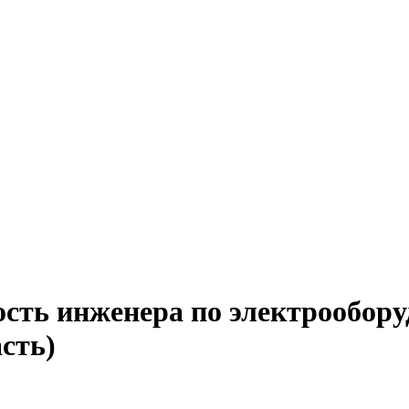
ость инженера по электрообор
сть)