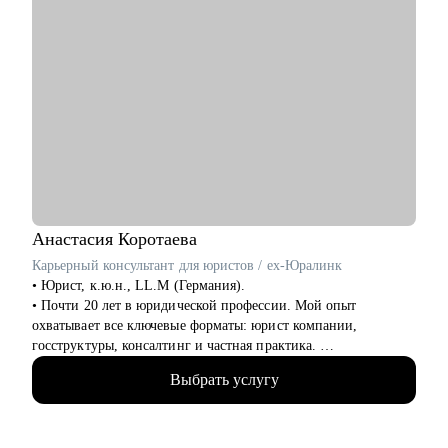
Анастасия
Коротаева
Карьерный консультант для юристов / ex-Юралинк
• Юрист, к.ю.н., LL.M (Германия).
• Почти 20 лет в юридической профессии. Мой опыт
охватывает все ключевые форматы: юрист компании,
госструктуры, консалтинг и частная практика.
• Более 14 лет работала с иностранными компаниями со всего
Выбрать услугу
мира, оказывая им юридические услуги в России.
• Автор статей в топовых юридических журналах.
• Автор карьерного подкаста для юристов Юрист без границ
• Модератор юридических фокус-групп