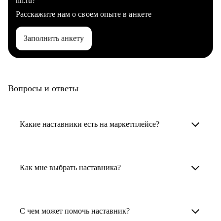
hh.ru?
Расскажите нам о своем опыте в анкете
Заполнить анкету
Вопросы и ответы
Какие наставники есть на маркетплейсе?
Карьерные наставники — это HR-
специалисты, карьерные консультанты,
Как мне выбрать наставника?
психологи, резюмерайтеры и менторы.
Умный поиск поможет в три клика выбрать
Менторы работают в ИТ, дизайне, других
наставника для достижения вашей цели.
С чем может помочь наставник?
узкоспециализированных сферах. Они