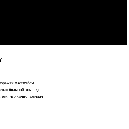
у
 поражен масштабом
астью большой команды.
я тем, что лично повлиял