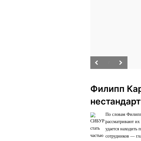
/
Филипп Кар
нестандар
По словам Филипп
рассматривают их 
удается находить 
сотрудников — гл