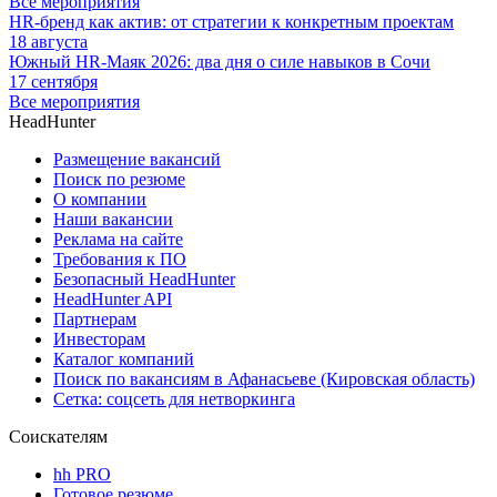
Все мероприятия
HR-бренд как актив: от стратегии к конкретным проектам
18 августа
Южный HR-Маяк 2026: два дня о силе навыков в Сочи
17 сентября
Все мероприятия
HeadHunter
Размещение вакансий
Поиск по резюме
О компании
Наши вакансии
Реклама на сайте
Требования к ПО
Безопасный HeadHunter
HeadHunter API
Партнерам
Инвесторам
Каталог компаний
Поиск по вакансиям в Афанасьеве (Кировская область)
Сетка: соцсеть для нетворкинга
Соискателям
hh PRO
Готовое резюме