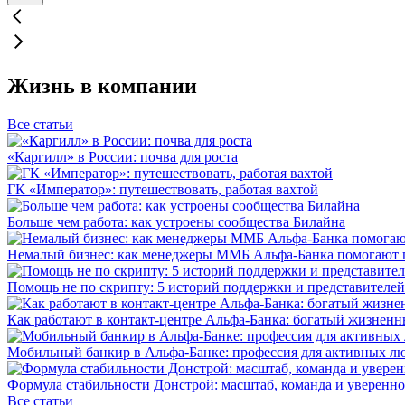
Жизнь в компании
Все статьи
«Каргилл» в России: почва для роста
ГК «Император»: путешествовать, работая вахтой
Больше чем работа: как устроены сообщества Билайна
Немалый бизнес: как менеджеры ММБ Альфа-Банка помогают 
Помощь не по скрипту: 5 историй поддержки и представителей
Как работают в контакт-центре Альфа-Банка: богатый жизненн
Мобильный банкир в Альфа-Банке: профессия для активных л
Формула стабильности Донстрой: масштаб, команда и уверенно
Все статьи