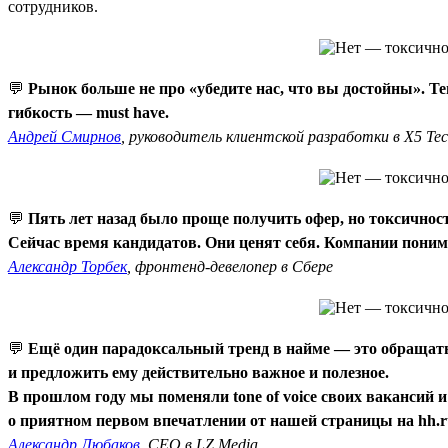
сотрудников.
💬
Рынок больше не про «убедите нас, что вы достойны». Т
гибкость — must have.
Андрей Смирнов
, руководитель клиентской разработки в X5 Te
💬
Пять лет назад было проще получить офер, но токсично
Сейчас время кандидатов. Они ценят себя. Компании понима
Александр Торбек
, фронтенд-девелопер в Сбере
💬
Ещё один парадоксальный тренд в найме — это обращать 
и предложить ему действительно важное и полезное.
В прошлом году мы поменяли tone of voice своих вакансий 
о приятном первом впечатлении от нашей страницы на hh.r
Александр Любаков
, CEO в LZ.Media