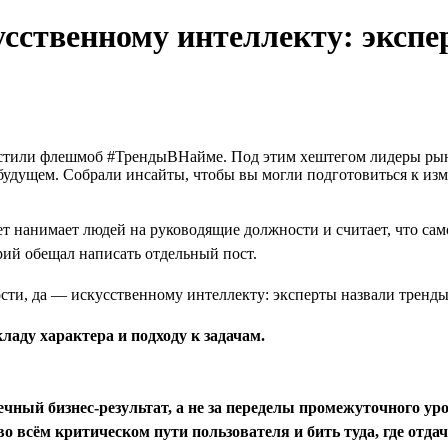
усственному интеллекту: эксп
апустили флешмоб #ТрендыВНайме. Под этим хештегом лидеры р
дущем. Собрали инсайты, чтобы вы могли подготовиться к изме
ет нанимает людей на руководящие должности и считает, что са
ий обещал написать отдельный пост.
кладу характера и подходу к задачам.
ечный бизнес-результат, а не за переделы промежуточного ур
 всём критическом пути пользователя и бить туда, где отда