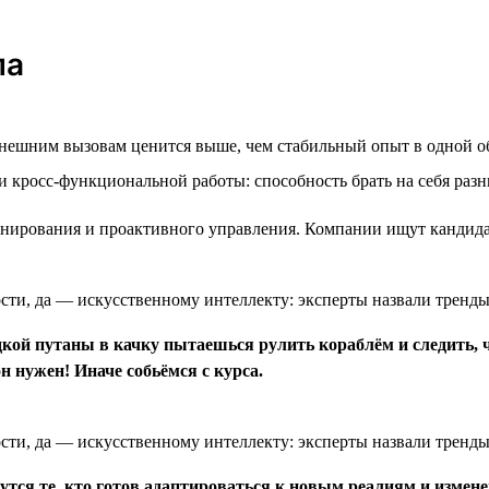
ла
внешним вызовам ценится выше, чем стабильный опыт в одной о
 кросс-функциональной работы: способность брать на себя разн
нирования и проактивного управления. Компании ищут кандида
одкой путаны в качку пытаешься рулить кораблём и следить, 
н нужен! Иначе собьёмся с курса.
утся те, кто готов адаптироваться к новым реалиям и измен