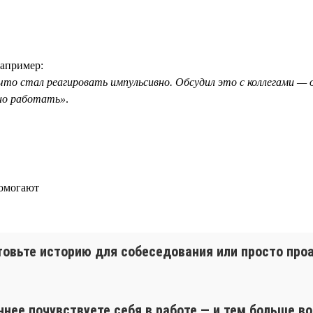
Например:
, что стал реагировать импульсивно. Обсудил это с коллегами —
йно работать»
.
помогают
товьте историю для собеседования или просто пр
ннее почувствуете себя в работе — и тем больше в