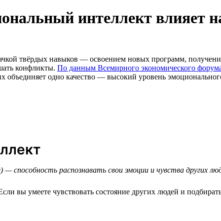
ональный интеллект влияет н
рокачкой твёрдых навыков — освоением новых программ, получе
ешать конфликты.
По данным Всемирного экономического форум
их объединяет одно качество — высокий уровень эмоционального и
еллект
ce) — способность распознавать свои эмоции и чувства других л
сли вы умеете чувствовать состояние других людей и подбирать