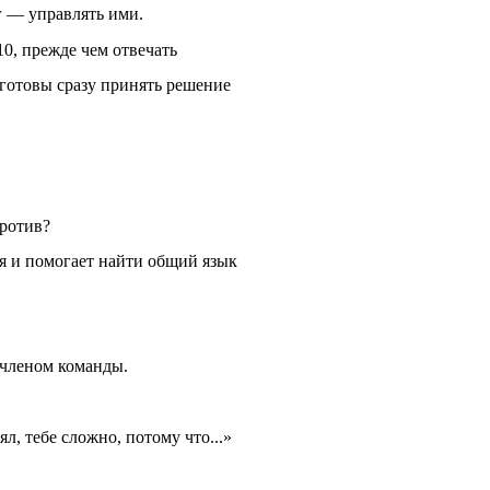
г — управлять ими.
10, прежде чем отвечать
 готовы сразу принять решение
против?
я и помогает найти общий язык
членом команды.
, тебе сложно, потому что...»