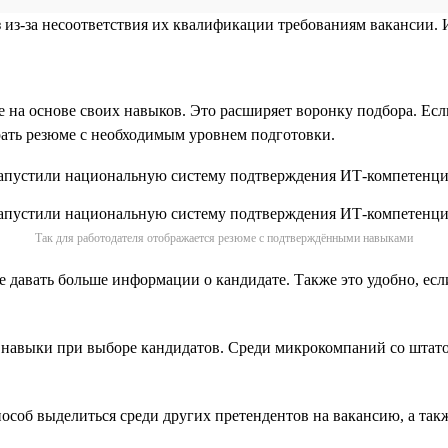
аз из-за несоответствия их квалификации требованиям вакансии.
е на основе своих навыков. Это расширяет воронку подбора. Есл
рать резюме с необходимым уровнем подготовки.
Так для работодателя отображается резюме с подтверждёнными навыками
е давать больше информации о кандидате. Также это удобно, есл
е навыки при выборе кандидатов. Среди микрокомпаний со штат
соб выделиться среди других претендентов на вакансию, а такж