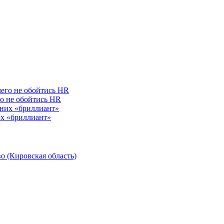
го не обойтись HR
их «бриллиант»
о (Кировская область)