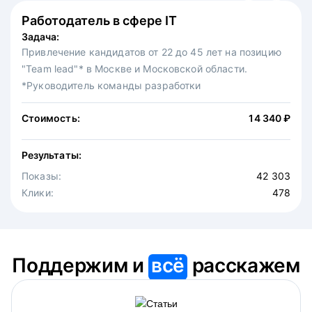
Работодатель в сфере IT
Федеральная сеть ресторанов
Задача:
Задача:
Привлечение кандидатов от 22 до 45 лет на позицию
Привлечение на вакансию официантов в московскую
"Team lead"* в Москве и Московской области.
точку известной федеральной сети ресторанов.
*Руководитель команды разработки
Стоимость:
30 875 ₽
Стоимость:
14 340 ₽
Результаты:
Результаты:
Показы:
4 646
Показы:
Клики:
42 303
475
Клики:
478
Поддержим и
всё
расскажем