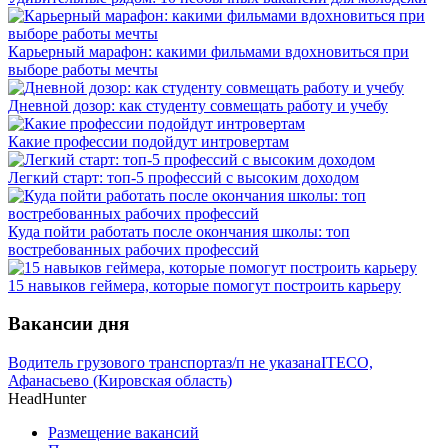
Карьерный марафон: какими фильмами вдохновиться при
выборе работы мечты
Дневной дозор: как студенту совмещать работу и учебу
Какие профессии подойдут интровертам
Легкий старт: топ-5 профессий с высоким доходом
Куда пойти работать после окончания школы: топ
востребованных рабочих профессий
15 навыков геймера, которые помогут построить карьеру
Вакансии дня
Водитель грузового транспорта
з/п не указана
ITECO,
Афанасьево (Кировская область)
HeadHunter
Размещение вакансий