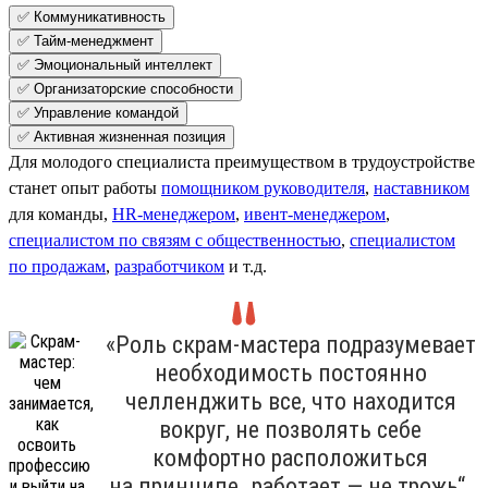
✅ Коммуникативность
✅ Тайм-менеджмент
✅ Эмоциональный интеллект
✅ Организаторские способности
✅ Управление командой
✅ Активная жизненная позиция
Для молодого специалиста преимуществом в трудоустройстве
станет опыт работы
помощником руководителя
,
наставником
для команды,
HR-менеджером
,
ивент-менеджером
,
специалистом по связям с общественностью
,
специалистом
по продажам
,
разработчиком
и т.д.
«Роль скрам-мастера подразумевает
необходимость постоянно
челленджить все, что находится
вокруг, не позволять себе
комфортно расположиться
на принципе „работает — не трожь“.