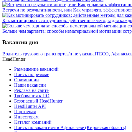
Встречи по результативности, или Как управлять эффективнос
Как мотивировать сотрудников: действенные методы для каждо
Больше чем зарплата: способы нематериальной мотивации сот
Вакансии дня
Водитель грузового транспорта
з/п не указана
ITECO, Афанасьев
HeadHunter
Размещение вакансий
Поиск по резюме
О компании
Наши вакансии
Реклама на сайте
Требования к ПО
Безопасный HeadHunter
HeadHunter API
Партнерам
Инвесторам
Каталог компаний
Поиск по вакансиям в Афанасьеве (Кировская область)