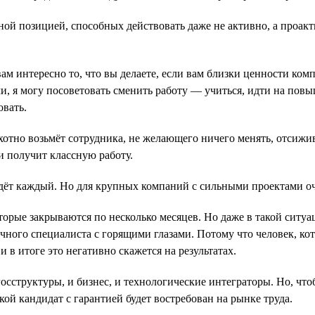
ой позицией, способных действовать даже не активно, а проакт
ам интересно то, что вы делаете, если вам близки ценности ком
и, я могу посоветовать сменить работу — учиться, идти на пов
овать.
хотно возьмёт сотрудника, не желающего ничего менять, отсижи
и получит классную работу.
айдёт каждый. Но для крупных компаний с сильными проектами 
оторые закрываются по несколько месяцев. Но даже в такой сит
ичного специалиста с горящими глазами. Потому что человек, ко
в итоге это негативно скажется на результатах.
сструктуры, и бизнес, и технологические интеграторы. Но, что
ой кандидат с гарантией будет востребован на рынке труда.