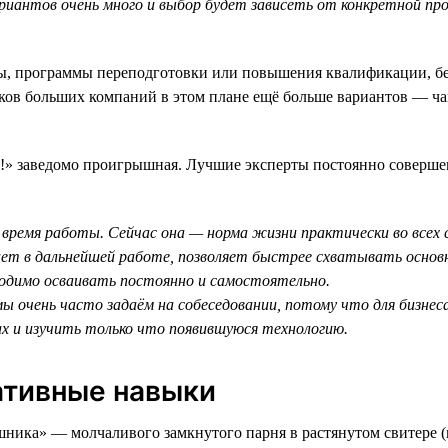
вариантов очень много и выбор будет зависеть от конкретной п
, программы переподготовки или повышения квалификации, бесп
иков больших компаний в этом плане ещё больше вариантов — ч
у!» заведомо проигрышная. Лучшие эксперты постоянно соверше
 время работы. Сейчас она — норма жизни практически во всех 
ает в дальнейшей работе, позволяет быстрее схватывать основн
одимо осваивать постоянно и самостоятельно.
мы очень часто задаём на собеседовании, потому что для бизнес
х и изучить только что появившуюся технологию.
ативные навыки
шника» — молчаливого замкнутого парня в растянутом свитере (в