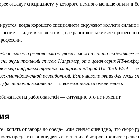
рее отдадут специалисту, у которого немного меньше опыта и бо
руется, когда хорошего специалиста окружают коллеги сильно н
 решение — идти в коллективы, где работают такие же професси
профессии.
дерального и регионального уровня, можно найти подходящее п
чень внушительный список. Например, это целая серия ИТ-конфе
е в мир цифровых трендов, сибирский «Город IT», Tech Week — в
кросс-платформенной разработкой. Есть мероприятия для узких 
ее. Достаточно захотеть — а возможностей очень много.
 обижаться на работодателей — ситуацию это не изменит.
ия
 «копать от забора до обеда». Уже сейчас очевидно, что скоро 
вность предлагать и внедрять изменения, быстрое принятие реше