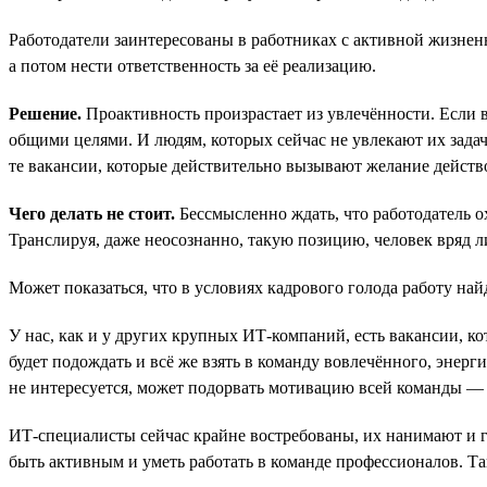
Работодатели заинтересованы в работниках с активной жизненн
а потом нести ответственность за её реализацию.
Решение.
Проактивность произрастает из увлечённости. Если в
общими целями. И людям, которых сейчас не увлекают их задач
те вакансии, которые действительно вызывают желание действ
Чего делать не стоит.
Бессмысленно ждать, что работодатель о
Транслируя, даже неосознанно, такую позицию, человек вряд л
Может показаться, что в условиях кадрового голода работу н
У нас, как и у других крупных ИТ-компаний, есть вакансии, к
будет подождать и всё же взять в команду вовлечённого, энерг
не интересуется, может подорвать мотивацию всей команды — и 
ИТ-специалисты сейчас крайне востребованы, их нанимают и го
быть активным и уметь работать в команде профессионалов. Так