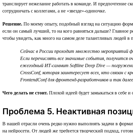
транслирует нежелание работать в команде. И предпочтение ско
сотрудничать с коллегами, а не «звезде»-одиночке.
Решение.
По моему опыту, подобный взгляд на ситуацию форми
если он самый лучший, то на кого равняться дальше? Главное
чтобы увидеть, как много на самом деле талантливых людей в 
Сейчас в России проходит множество мероприятий фе
Если перечислять все значимые события, получится о
ежегодный ИТ-саммит Softline Deep Dive — погружени
CrossConf, которая заинтересует всех, кто связан с 
FrontendConf для фронтенд-разработчиков и так дал
Чего делать не стоит.
Плохой идеей будет замыкаться в себе и
Проблема 5. Неактивная позиц
В нашей отрасли очень редко нужно выполнять задачи в формате
на нейросети. От людей же требуется творческий подход, гото