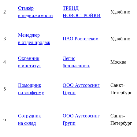
Стажёр
ТРЕНД
2
Удалённо
в недвижимости
НОВОСТРОЙКИ
Менеджер
3
ПАО Ростелеком
Удалённо
в отдел продаж
Охранник
Легис
4
Москва
в институт
безопасность
Помощник
ООО Аутсорсинг
Санкт-
5
на экоферму
Групп
Петербург
Сотрудник
ООО Аутсорсинг
Санкт-
6
на склад
Групп
Петербург