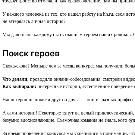
трудоустройство отмечали, как бракосочетание, нам бы пришлос
У каждого человека из тех, кто нашёл работу на hh.ru, своя и
не затерялась личная история?
Мы дали шанс каждому стать главным героем наших роликов. 
Поиск героев
Скока-скока? Меньше чем за месяц конкурса мы получили больш
Что делали:
проводили онлайн-собеседования, смотрели видео
Как выбирали:
интересные истории, естественное поведение 
Наши герои не похожи друг на друга — они из разных професси
А сами истории! Некоторые тянут на целый приключенческий, 
безумно вдохновляющие. Съёмочная команда не знала, кого буде
За время проведения конкурса мы укрепились в понимании, что