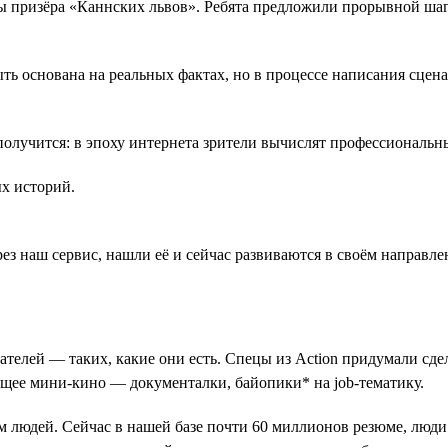
 призёра «Каннских львов». Ребята предложили прорывной шаг 
 основана на реальных фактах, но в процессе написания сценар
олучится: в эпоху интернета зрители вычислят профессиональны
ых историй.
рез наш сервис, нашли её и сейчас развиваются в своём направле
елей — таких, какие они есть. Спецы из Action придумали сдела
ящее мини-кино — документалки, байопики* на job-тематику.
м людей. Сейчас в нашей базе почти 60 миллионов резюме, люди