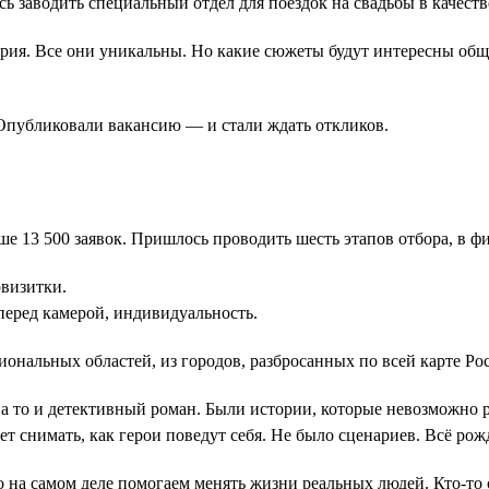
ь заводить специальный отдел для поездок на свадьбы в качестве
стория. Все они уникальны. Но какие сюжеты будут интересны общ
Опубликовали вакансию — и стали ждать откликов.
е 13 500 заявок. Пришлось проводить шесть этапов отбора, в ф
визитки.
перед камерой, индивидуальность.
ональных областей, из городов, разбросанных по всей карте Ро
а то и детективный роман. Были истории, которые невозможно р
т снимать, как герои поведут себя. Не было сценариев. Всё рожд
 на самом деле помогаем менять жизни реальных людей. Кто-то 