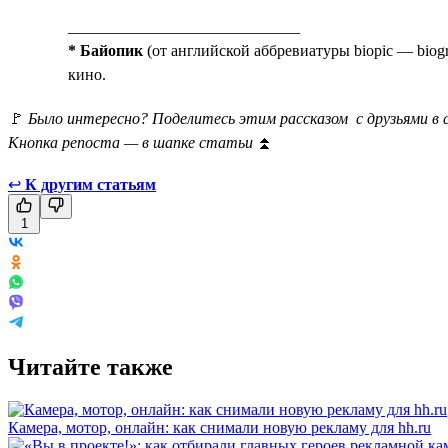
_____________________________
* Байопик
(от английской аббревиатуры biopic — biog
кино.
🚩
Было интересно? Поделитесь этим рассказом с друзьями в 
Кнопка репоста — в шапке статьи
⏫
↩
К другим статьям
1
Читайте также
Камера, мотор, онлайн: как снимали новую рекламу для hh.ru