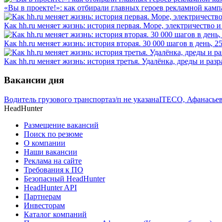
«Вы в проекте!»: как отбирали главных героев рекламной камп
Как hh.ru меняет жизнь: история первая. Море, электричество и
Как hh.ru меняет жизнь: история вторая. 30 000 шагов в день, 
Как hh.ru меняет жизнь: история третья. Удалёнка, дреды и разр
Вакансии дня
Водитель грузового транспорта
з/п не указана
ITECO, Афанасьев
HeadHunter
Размещение вакансий
Поиск по резюме
О компании
Наши вакансии
Реклама на сайте
Требования к ПО
Безопасный HeadHunter
HeadHunter API
Партнерам
Инвесторам
Каталог компаний