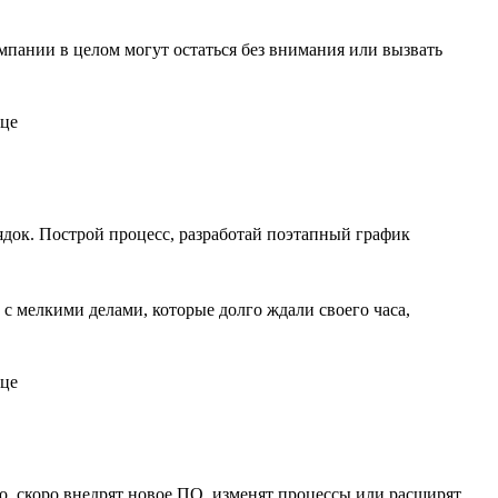
пании в целом могут остаться без внимания или вызвать
орядок. Построй процесс, разработай поэтапный график
с мелкими делами, которые долго ждали своего часа,
о, скоро внедрят новое ПО, изменят процессы или расширят