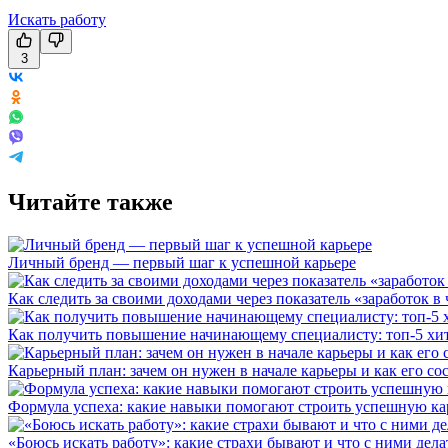
Искать работу
3
Читайте также
Личный бренд — первый шаг к успешной карьере
Как следить за своими доходами через показатель «заработок в 
Как получить повышение начинающему специалисту: топ-5 хи
Карьерный план: зачем он нужен в начале карьеры и как его со
Формула успеха: какие навыки помогают строить успешную ка
«Боюсь искать работу»: какие страхи бывают и что с ними дела