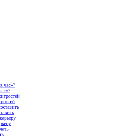
час»?
тростей
ставить
рьеру
ть