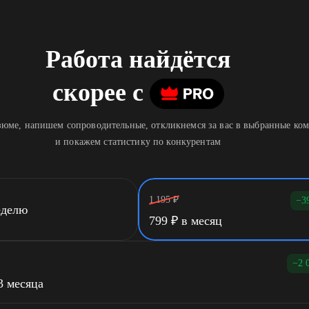
Работа найдётся
скорее
c
юме, напишем сопроводительные, откликнемся за вас в выбранные ко
и покажем статистику по конкурентам
1 195
₽
−3
еделю
799
₽
в месяц
−2 
3 месяца