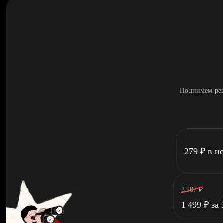
Поднимем рез
279
₽
в н
3 587
₽
1 499
₽
за 