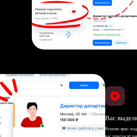
Вас выделя
Резюме ярко под
вас пригласят р