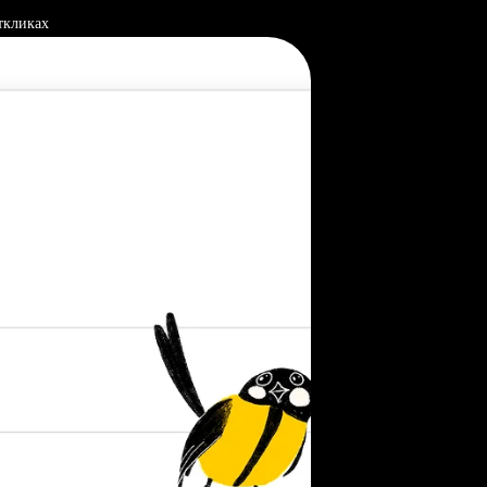
ткликах