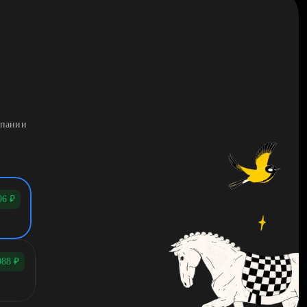
мпании
96
₽
088
₽